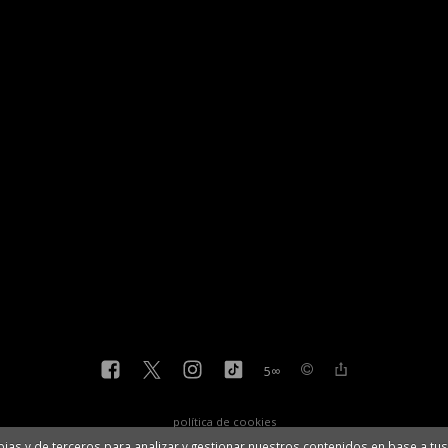
5
∞
política de cookies
ias y de terceros para analizar y gestionar nuestros contenidos en base a tus 