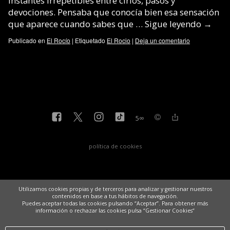
instantes irrepetibles entre cirios, pasos y
devociones. Pensaba que conocía bien esa sensación
que aparece cuando sabes que …
Sigue leyendo
→
Publicado en
El Rocío
|
Etiquetado
El Rocio
|
Deja un comentario
5
∞
política de cookies
Utilizamos cookies propias y de terceros para analizar y gestionar nuestros
contenidos en base a tus hábitos de navegación.
Puedes aceptar todas las cookies pulsando “Aceptar”. Para obtener más
información o rechazar las cookies pulsa “Gestionar Cookies“