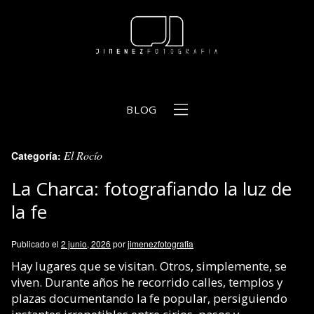
BLOG
El Rocío
Categoría:
b
La Charca: fotografiando la luz de
la fe
Publicado el
2 junio, 2026
por
jimenezfotografia
Hay lugares que se visitan. Otros, simplemente, se
viven. Durante años he recorrido calles, templos y
plazas documentando la fe popular, persiguiendo